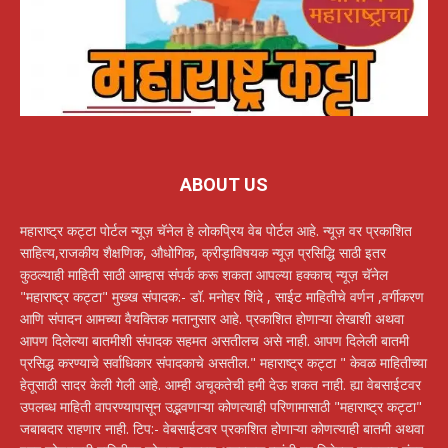
ABOUT US
महाराष्ट्र कट्टा पोर्टल न्यूज़ चॅनेल हे लोकप्रिय वेब पोर्टल आहे. न्यूज़ वर प्रकाशित
साहित्य,राजकीय शैक्षणिक, औधोगिक, क्रीड़ाविषयक न्यूज़ प्रसिद्धि साठी इतर
कुठल्याही माहिती साठी आम्हास संपर्क करू शकता आपल्या हक्काच् न्यूज़ चॅनेल
"महाराष्ट्र कट्टा" मुख्ख संपादक:- डॉ. मनोहर शिंदे , साईट माहितीचे वर्णन ,वर्गीकरण
आणि संपादन आमच्या वैयक्तिक मतानुसार आहे. प्रकाशित होणाऱ्या लेखाशी अथवा
आपण दिलेल्या बातमीशी संपादक सहमत असतीलच असे नाही. आपण दिलेली बातमी
प्रसिद्ध करण्याचे सर्वाधिकार संपादकाचे असतील." महाराष्ट्र कट्टा " केवळ माहितीच्या
हेतूसाठी सादर केली गेली आहे. आम्ही अचूकतेची हमी देऊ शकत नाही. ह्या वेबसाईटवर
उपलब्ध माहिती वापरण्यापासून उद्भवणाऱ्या कोणत्याही परिणामासाठी "महाराष्ट्र कट्टा"
जबाबदार राहणार नाही. टिप:- वेबसाईटवर प्रकाशित होणाऱ्या कोणत्याही बातमी अथवा