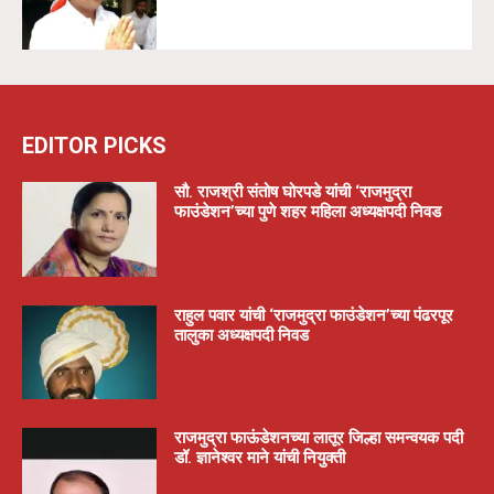
EDITOR PICKS
सौ. राजश्री संतोष घोरपडे यांची ‘राजमुद्रा
फाउंडेशन’च्या पुणे शहर महिला अध्यक्षपदी निवड
राहुल पवार यांची ‘राजमुद्रा फाउंडेशन’च्या पंढरपूर
तालुका अध्यक्षपदी निवड
राजमुद्रा फाऊंडेशनच्या लातूर जिल्हा समन्वयक पदी
डॉ. ज्ञानेश्वर माने यांची नियुक्ती