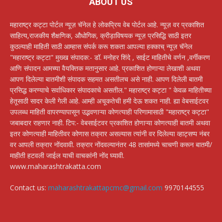
ABOUT US
महाराष्ट्र कट्टा पोर्टल न्यूज़ चॅनेल हे लोकप्रिय वेब पोर्टल आहे. न्यूज़ वर प्रकाशित
साहित्य,राजकीय शैक्षणिक, औधोगिक, क्रीड़ाविषयक न्यूज़ प्रसिद्धि साठी इतर
कुठल्याही माहिती साठी आम्हास संपर्क करू शकता आपल्या हक्काच् न्यूज़ चॅनेल
"महाराष्ट्र कट्टा" मुख्ख संपादक:- डॉ. मनोहर शिंदे , साईट माहितीचे वर्णन ,वर्गीकरण
आणि संपादन आमच्या वैयक्तिक मतानुसार आहे. प्रकाशित होणाऱ्या लेखाशी अथवा
आपण दिलेल्या बातमीशी संपादक सहमत असतीलच असे नाही. आपण दिलेली बातमी
प्रसिद्ध करण्याचे सर्वाधिकार संपादकाचे असतील." महाराष्ट्र कट्टा " केवळ माहितीच्या
हेतूसाठी सादर केली गेली आहे. आम्ही अचूकतेची हमी देऊ शकत नाही. ह्या वेबसाईटवर
उपलब्ध माहिती वापरण्यापासून उद्भवणाऱ्या कोणत्याही परिणामासाठी "महाराष्ट्र कट्टा"
जबाबदार राहणार नाही. टिप:- वेबसाईटवर प्रकाशित होणाऱ्या कोणत्याही बातमी अथवा
इतर कोणत्याही माहितीवर कोणास तक्रार असल्यास त्यांनी वर दिलेल्या व्हाट्सप्प नंबर
वर आपली तक्रार नोंदवावी. तक्रार नोंदवल्यानंतर 48 तासांमध्ये चाचणी करून बातमी/
माहीती हटवली जाईल याची वाचकांनी नोंद घ्यावी.
www.maharashtrakatta.com
Contact us:
maharashtrakattapcmc@gmail.com
9970144555