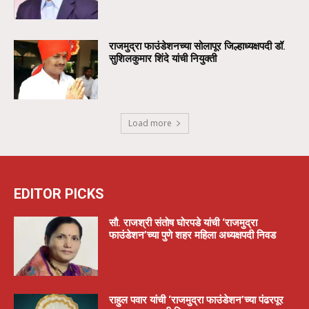
राजमुद्रा फाउंडेशनच्या सोलापूर जिल्हाध्यक्षपदी डॉ.
सुशिलकुमार शिंदे यांची नियुक्ती
Load more
EDITOR PICKS
सौ. राजश्री संतोष घोरपडे यांची ‘राजमुद्रा
फाउंडेशन’च्या पुणे शहर महिला अध्यक्षपदी निवड
राहुल पवार यांची ‘राजमुद्रा फाउंडेशन’च्या पंढरपूर