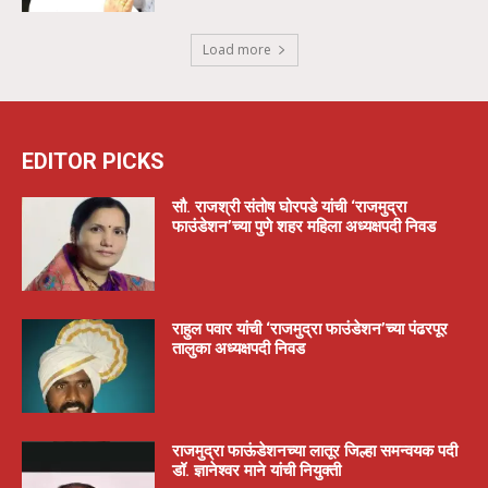
Load more
EDITOR PICKS
सौ. राजश्री संतोष घोरपडे यांची ‘राजमुद्रा
फाउंडेशन’च्या पुणे शहर महिला अध्यक्षपदी निवड
राहुल पवार यांची ‘राजमुद्रा फाउंडेशन’च्या पंढरपूर
तालुका अध्यक्षपदी निवड
राजमुद्रा फाऊंडेशनच्या लातूर जिल्हा समन्वयक पदी
डॉ. ज्ञानेश्वर माने यांची नियुक्ती