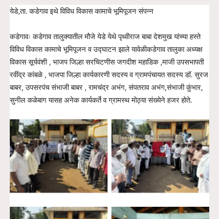
येडे,ता. कडेगाव इथे विविध विकास कामाचे भूमिपूजन संपन्न
कडेगावः कडेगाव तालुक्यातील मौजे येडे येथे पृथ्वीराज बाबा देशमुख यांच्या हस्ते
विविध विकास कामाचे भूमिपूजन व उद्घाटन झाले यावेळीकडेगाव तालुका अध्यक्ष
विकास सूर्यवंशी , भाजप जिल्हा सरचिटणीस जगदीश महाडिक ,माजी उपसभापती
रवींद्र कांबळे , भाजपा जिल्हा कार्यकारणी सदस्य व ग्रामपंचायत सदस्य डॉ. सुरज
बाबर, उपसरपंच संभाजी बाबर , रामचंद्र अभंग, संपतराव अभंग,संभाजी कुंभार,
सुनील कळेबाग यासह अनेक कार्यकर्ते व ग्रामस्थ मोठ्या संख्येने हजर होते.
No Caption
No Caption