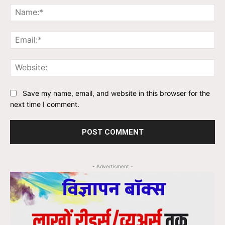
Na
Ema
Web
Save my name, email, and website in this browser for the
next time I comment.
- Advertisment -